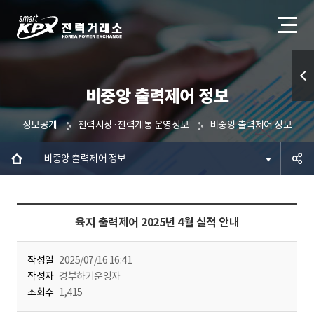
비중앙 출력제어 정보
퀵메
뉴 열
정보공개
전력시장·전력계통 운영정보
비중앙 출력제어 정보
기
비중앙 출력제어 정보
공유하
육지 출력제어 2025년 4월 실적 안내
기
작성일
2025/07/16 16:41
작성자
경부하기운영자
조회수
1,415