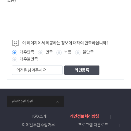
없음)
이 페이지에서 제공하는 정보에 대하여 만족하십니까?
매우만족
만족
보통
불만족
매우불만족
의
견
을
남
겨
주
smartKPX
세
관련유관기관
전
요
력
거
KPX소개
개인정보처리방침
래
이메일무단수집거부
프로그램 다운로드
소