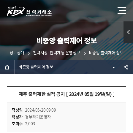
비중앙 출력제어 정보
퀵메
뉴 열
정보공개
전력시장·전력계통 운영정보
비중앙 출력제어 정보
기
비중앙 출력제어 정보
공유하
제주 출력제한 실적 공지 [ 2024년 05월 19일(일) ]
기
작성일
2024/05/20 09:09
작성자
경부하기운영자
조회수
2,003