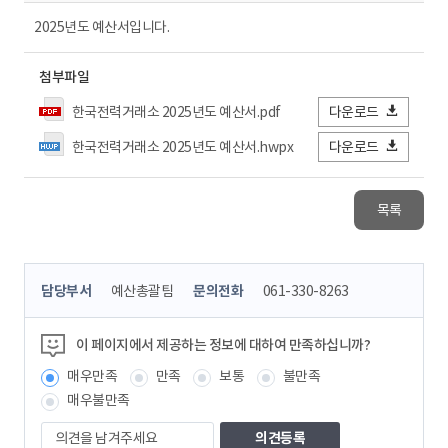
2025년도 예산서입니다.
첨부파일
한국전력거래소 2025년도 예산서.pdf
다운로드
한국전력거래소 2025년도 예산서.hwpx
다운로드
목록
콘
담당부서
예산총괄팀
문의전화
061-330-8263
텐
츠
정
이 페이지에서 제공하는 정보에 대하여 만족하십니까?
보
매우만족
만족
보통
불만족
책
임
매우불만족
자
의