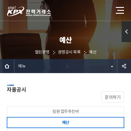
예산
퀵메
뉴 열
열린경영
경영공시 목록
예산
기
메뉴
공유하
자율공시
기
문의하기
임원 업무추진비
예산