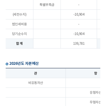
특별부족금
-
(세전수지)
-10,904
법인세비용
-
당기순수지
-10,904
합 계
139,781
2026년도 자본예산
관
항
비유동자산
유형자산
무형자산