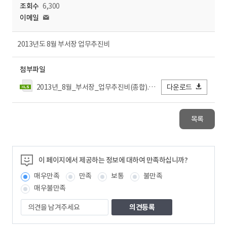
조회수
6,300
이메일
2013년도 8월 부서장 업무추진비
첨부파일
2013년_8월_부서장_업무추진비(종합).xls
다운로드
목록
이 페이지에서 제공하는 정보에 대하여 만족하십니까?
매우만족
만족
보통
불만족
매우불만족
의
견
을