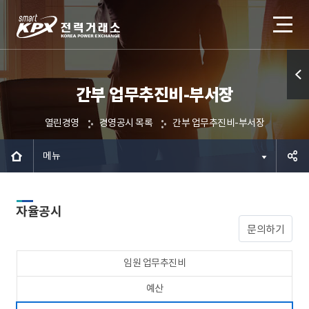
간부 업무추진비-부서장
퀵메
뉴 열
열린경영
경영공시 목록
간부 업무추진비-부서장
기
메뉴
공유하
자율공시
기
문의하기
임원 업무추진비
예산