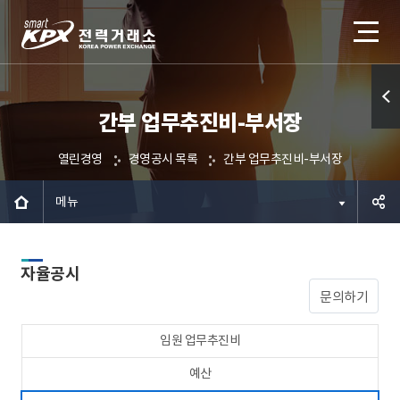
간부 업무추진비-부서장
퀵메
뉴 열
열린경영
경영공시 목록
간부 업무추진비-부서장
기
메뉴
공유하
자율공시
기
문의하기
임원 업무추진비
예산