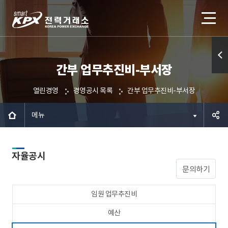
간부 업무추진비-부서장
퀵메
뉴 열
열린경영
경영공시 목록
간부 업무추진비-부서장
기
메뉴
공유하
자율공시
기
문의하기
임원 업무추진비
예산