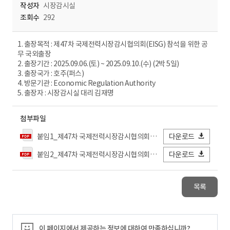
작성자
시장감시실
조회수
292
1. 출장목적 : 제47차 국제전력시장감시협의회(EISG) 참석을 위한 공
무 국외출장
2. 출장기간 : 2025.09.06.(토) ~ 2025.09.10.(수) (2박 5일)
3. 출장국가 : 호주(퍼스)
4. 방문기관 : Economic Regulation Authority
5. 출장자 : 시장감시실 대리 김재명
첨부파일
붙임1_제47차 국제전력시장감시협의회(EISG) 참석을 위한 공무 국외출장 시행계획.pdf
다운로드
붙임2_제47차 국제전력시장감시협의회(EISG) 국외출장결과 보고.pdf
다운로드
목록
이 페이지에서 제공하는 정보에 대하여 만족하십니까?