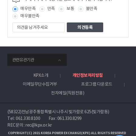
매우만족
만족
보통
불만족
매우불만족
의
견
을
남
겨
주
smartKPX
세
관련유관기관
전
요
력
거
KPX소개
개인정보처리방침
래
이메일무단수집거부
프로그램 다운로드
소
전자메일(직원전용)
(58322)전남광주통합특별시 나주시 빛가람로 625(빛가람동)
Tel :
061.330.8100
Fax : 061.330.8299
REC문의 : rec@kpx.or.kr
COPYRIGHT(C) 2021 KOREA POWER EXCHANGE(KPX) ALL RIGHTS RESERVED