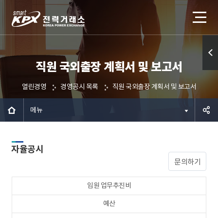
직원 국외출장 계획서 및 보고서
퀵메
뉴 열
열린경영
경영공시 목록
직원 국외출장 계획서 및 보고서
기
메뉴
공유하
자율공시
기
문의하기
임원 업무추진비
예산