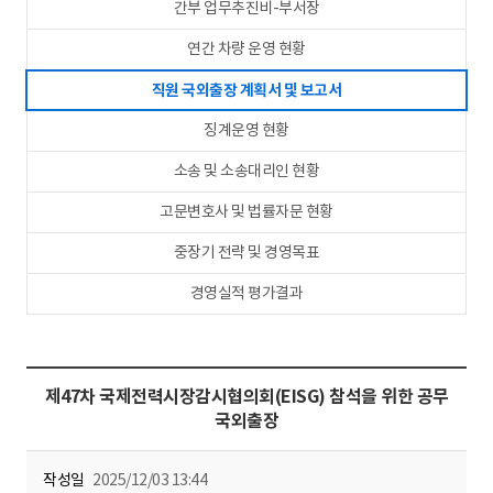
간부 업무추진비-부서장
연간 차량 운영 현황
직원 국외출장 계획서 및 보고서
징계운영 현황
소송 및 소송대리인 현황
고문변호사 및 법률자문 현황
중장기 전략 및 경영목표
경영실적 평가결과
제47차 국제전력시장감시협의회(EISG) 참석을 위한 공무
국외출장
작성일
2025/12/03 13:44