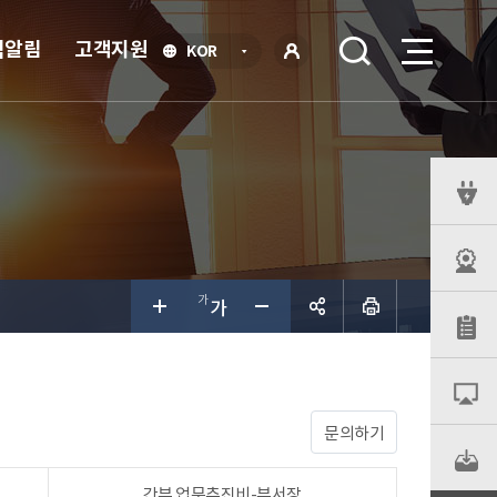
식알림
고객지원
언
KOR
어
로
선
그인
택
열
기
퀵
메
뉴
공유하
기
문의하기
간부 업무추진비-부서장