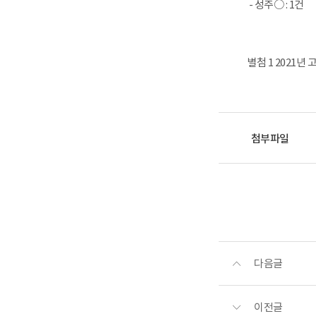
- 성주○ : 1건
별첨 1 2021년
첨부파일
다음글
이전글