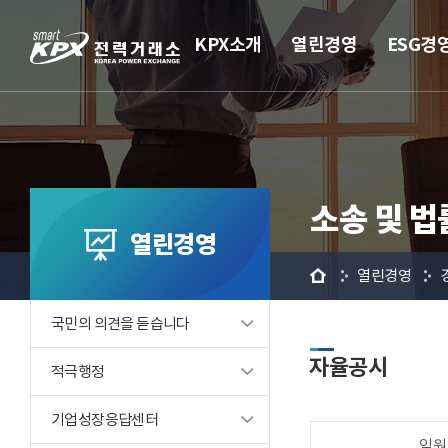
KPX소개
열린경영
ESG경
소송 및 법
열린경영
홈
열린경영
국민의 의견을 듣습니다
자율공시
적극행정
기업성장응답센터
임원