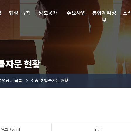
영
법령·규칙
정보공개
주요사업
통합계약정
소
보
률자문 현황
경영공시 목록
소송 및 법률자문 현황
 업무추진비
예산