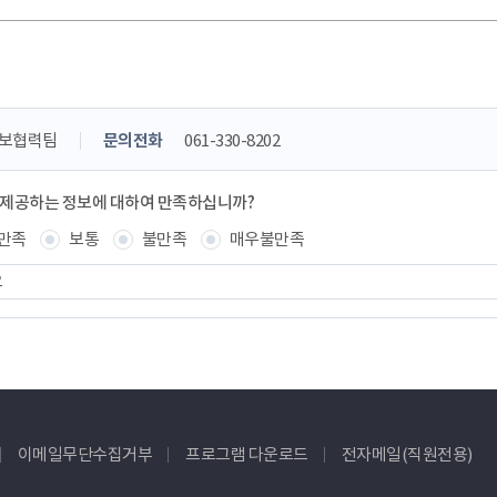
홍보협력팀
문의전화
061-330-8202
 제공하는 정보에 대하여 만족하십니까?
만족
보통
불만족
매우불만족
이메일무단수집거부
프로그램 다운로드
전자메일(직원전용)