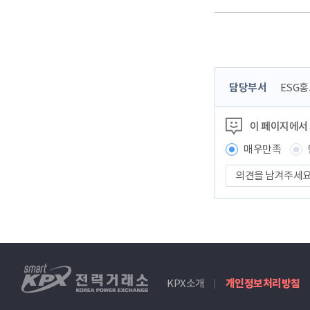
콘
담당부서
ESG
텐
츠
이 페이지에서
정
보
매우만족
책
의
임
견
자
을
남
겨
주
세
smartKPX
요
KPX소개
개인정보처리방침
전
력