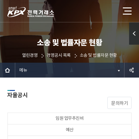
소송 및 법률자문 현황
퀵메
뉴 열
열린경영
경영공시 목록
소송 및 법률자문 현황
기
메뉴
공유하
자율공시
기
문의하기
임원 업무추진비
예산