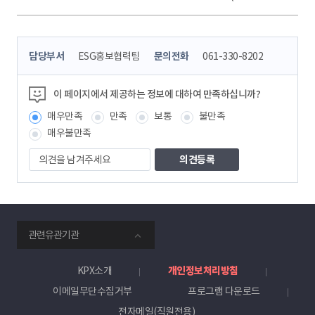
콘
담당부서
ESG홍보협력팀
문의전화
061-330-8202
텐
츠
정
이 페이지에서 제공하는 정보에 대하여 만족하십니까?
보
매우만족
만족
보통
불만족
책
임
매우불만족
자
의
견
을
남
겨
주
smartKPX
세
관련유관기관
전
요
력
거
KPX소개
개인정보처리방침
래
이메일무단수집거부
프로그램 다운로드
소
전자메일(직원전용)