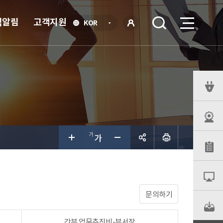
식알림
고객지원
언
KOR
어
로
선
그인
택
열
기
퀵
메
뉴
공유하
기
문의하기
간부 업무추진비-부서장