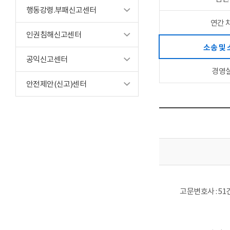
행동강령.부패신고센터
연간 
인권침해신고센터
소송 및
공익신고센터
경영
안전제안(신고)센터
고문변호사 : 51