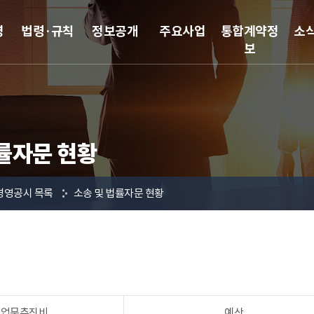
영
법령·규칙
정보공개
주요사업
통합계약정
소
보
률자문 현황
경영공시 목록
소송 및 법률자문 현황
 업무추진비
예산