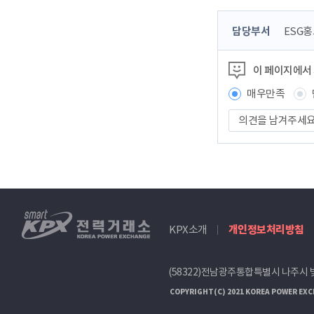
콘
담당부서
ESG
텐
츠
이 페이지에서
정
보
매우만족
책
의
임
견
자
을
남
겨
주
세
smartKPX
요
KPX소개
개인정보처리방침
전
력
거
(58322)전남광주통합특별시 나주시 
래
소
COPYRIGHT(C) 2021 KOREA POWER EXC