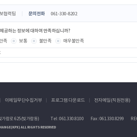
홍보협력팀
문의전화
061-330-8202
 제공하는 정보에 대하여 만족하십니까?
만족
보통
불만족
매우불만족
이메일무단수집거부
프로그램 다운로드
전자메일(직원전용)
빛가람로 625(빛가람동)
Tel :
061.330.8100
Fax : 061.330.8299
REC
HANGE(KPX) ALL RIGHTS RESERVED