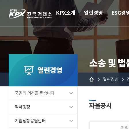
KPX소개
열린경영
ESG경
소송 및 법
열린경영
홈
열린경영
국민의 의견을 듣습니다
자율공시
적극행정
기업성장응답센터
임원