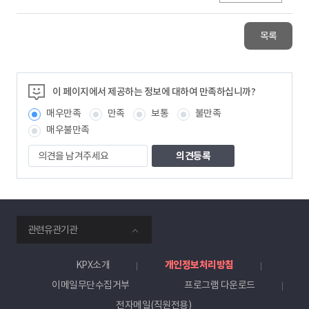
목록
이 페이지에서 제공하는 정보에 대하여 만족하십니까?
매우만족
만족
보통
불만족
매우불만족
의
견
을
남
겨
주
smartKPX
세
관련유관기관
전
요
력
거
KPX소개
개인정보처리방침
래
이메일무단수집거부
프로그램 다운로드
소
전자메일(직원전용)