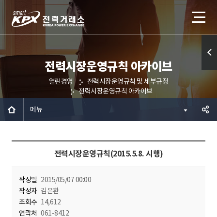
전력시장운영규칙 아카이브
퀵메
열린경영
전력시장운영규칙 및 세부규정
뉴 열
전력시장운영규칙 아카이브
기
메뉴
공유하
전력시장운영규칙(2015.5.8. 시행)
기
작성일
2015/05/07 00:00
작성자
김은환
조회수
14,612
연락처
061-8412