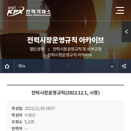
전력시장운영규칙 아카이브
퀵메
열린경영
전력시장운영규칙 및 세부규정
뉴 열
전력시장운영규칙 아카이브
기
메뉴
공유하
전력시장운영규칙(2022.12.1, 시행)
기
작성일
2022/11/30 18:07
작성자
이용진
조회수
5,105
연락처
--