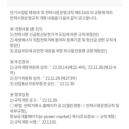
전기사업법 제43조 및 전력시장운영규칙 제9.3.6조의 규정에 따라
전력시장운영규칙 개정 내용을 다음과 같이 공고합니다.
▣ 개정내용 (총 3건)
1) 전력시장 긴급정산상한가격 도입에 따른 규칙개정(안)
2) 재생에너지 직접전력거래 참여자 등록기준 및 정산금 관련 규칙개
정(안)
3) 공급과잉에 유연한 대응을 위한 최소발전용량 규정개정(안)
▣ 추진경과
1) 규칙개정위원회 심의 :＇22.10.14.(제22-4차), '22.11.28.(제22-6
차)
2) 전기위원회 심의 :＇22.11.29.(제273차)
3) 산업통상자원부장관 승인 :＇22.11.30.
▣ 향후일정
1) 규칙개정 공고 : ＇22.11.30.
○ 방법 : 전력거래소 홈페이지 공고(열린경영 ⇨ 전력시장운영규칙 및
세부규정),
정보공개홈페이지(e-power market) 게시(주요정보 ⇨ 규칙개정)
2) 규칙개정 시행 :＇22.12.01.