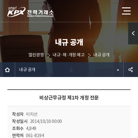
내규 공개
퀵메
뉴 열
열린경영
내규·제·개정 예고
내규 공개
기
내규 공개
공유하
비상근무규정 제1차 개정 전문
기
작성자
이지선
작성일시
2014/10/10 00:00
조회수
4,849
연락처
061-8194