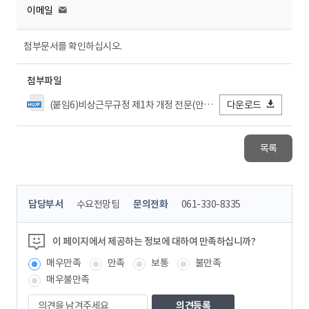
이메일
첨부문서를 확인하십시오.
첨부파일
(붙임6)비상근무규정 제1차 개정 전문(안).hwp
다운로드
목록
콘
담당부서
수요전망팀
문의전화
061-330-8335
텐
츠
정
이 페이지에서 제공하는 정보에 대하여 만족하십니까?
보
매우만족
만족
보통
불만족
책
임
매우불만족
자
의