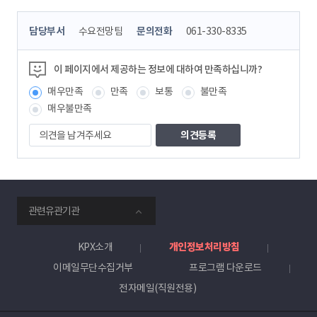
콘
담당부서
수요전망팀
문의전화
061-330-8335
텐
츠
정
이 페이지에서 제공하는 정보에 대하여 만족하십니까?
보
매우만족
만족
보통
불만족
책
임
매우불만족
자
의
견
을
남
겨
주
smartKPX
세
관련유관기관
전
요
력
거
KPX소개
개인정보처리방침
래
이메일무단수집거부
프로그램 다운로드
소
전자메일(직원전용)