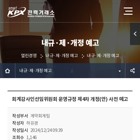
내규·제·개정 예고
퀵메
뉴 열
열린경영
내규·제·개정 예고
내규·제·개정 예고
기
내규·제·개정 예고
공유하
회계감사인선임위원회 운영규정 제4차 개정(안) 사전 예고
기
작성부서
계약회계팀
작성자
하유경
작성일시
2024/12/24 09:39
조회수
1,146