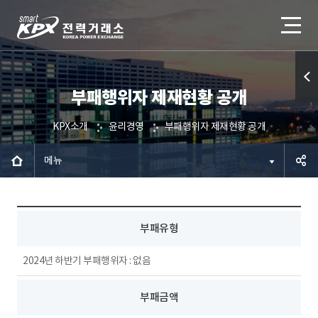
부패행위자 제재현황 공개
퀵메
뉴 열
KPX소개
윤리경영
부패행위자 제재현황 공개
기
메뉴
공유하
부패유형
기
2024년 하반기 부패행위자 : 없음
부패금액