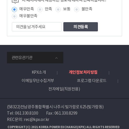
이 페이지에서 제공하는 정보에 대하여 만족하십니까?
매우만족
만족
보통
불만족
매우불만족
의
견
을
남
겨
주
smartKPX
세
관련유관기관
전
요
력
거
KPX소개
개인정보처리방침
래
이메일무단수집거부
프로그램 다운로드
소
전자메일(직원전용)
(58322)전남광주통합특별시 나주시 빛가람로 625(빛가람동)
Tel :
061.330.8100
Fax : 061.330.8299
REC문의 : rec@kpx.or.kr
COPYRIGHT(C) 2021 KOREA POWER EXCHANGE(KPX) ALL RIGHTS RESERVED