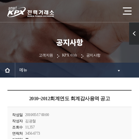
공지사항
퀵메
뉴 열
고객지원
KPX 이슈
공지사항
기
메뉴
2010~2012회계연도 회계감사용역 공고
작성일
2010/05/17 00:00
작성자
김광철
조회수
11,357
연락처
3456-6773