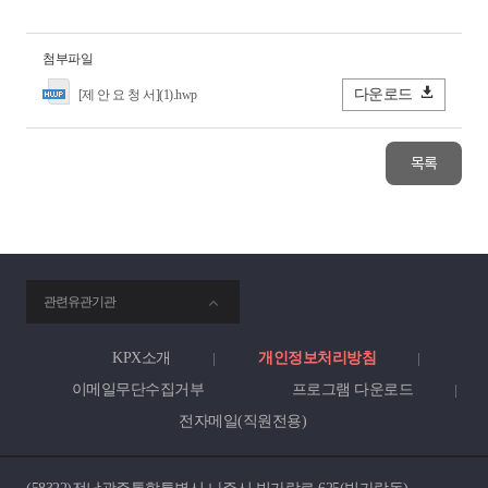
첨부파일
다운로드
[제 안 요 청 서](1).hwp
목록
smartKPX
관련유관기관
전
력
거
래
KPX소개
개인정보처리방침
소
이메일무단수집거부
프로그램 다운로드
전자메일(직원전용)