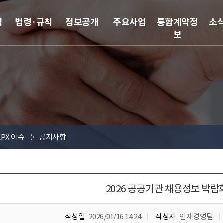
영
법령·규칙
정보공개
주요사업
통합계약정
소
보
KPX 이슈
공지사항
2026 공공기관 채용정보 박람
작성일
2026/01/16 14:24
작성자
인재경영팀