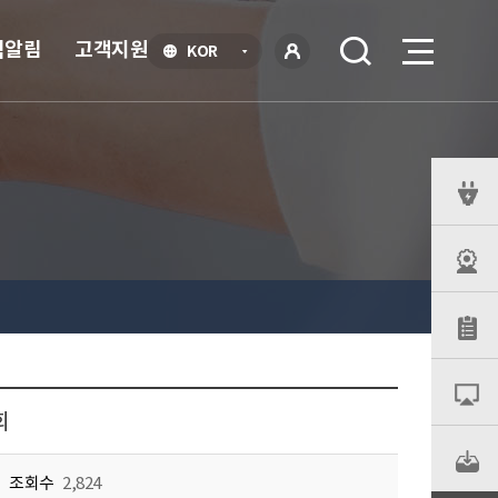
식알림
고객지원
언
KOR
어
로
선
그인
택
열
기
퀵
메
뉴
회
조회수
2,824