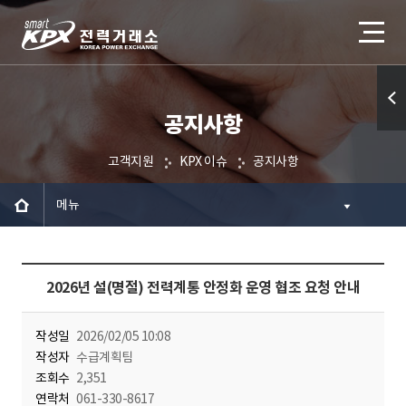
공지사항
퀵메
뉴 열
고객지원
KPX 이슈
공지사항
기
메뉴
2026년 설(명절) 전력계통 안정화 운영 협조 요청 안내
작성일
2026/02/05 10:08
작성자
수급계획팀
조회수
2,351
연락처
061-330-8617