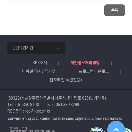
목록
smartKPX
관련유관기관
전
력
거
KPX소개
개인정보처리방침
래
이메일무단수집거부
프로그램 다운로드
소
전자메일(직원전용)
(58322)전남광주통합특별시 나주시 빛가람로 625(빛가람동)
Tel :
061.330.8100
Fax : 061.330.8299
REC문의 : rec@kpx.or.kr
COPYRIGHT(C) 2021 KOREA POWER EXCHANGE(KPX) ALL RIGHTS RESERVED