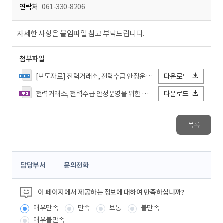
연락처
061-330-8206
자세한 사항은 붙임파일 참고 부탁드립니다.
첨부파일
[보도자료] 전력거래소, 전력수급 안정운영을 위한 유관기관 합동 전력수급 비상훈련 시행.hwp
다운로드
전력거래소, 전력수급 안정운영을 위한 유관기관 합동 전력수급 비상훈련 시행.jpg
다운로드
목록
콘
담당부서
문의전화
텐
츠
정
이 페이지에서 제공하는 정보에 대하여 만족하십니까?
보
매우만족
만족
보통
불만족
책
임
매우불만족