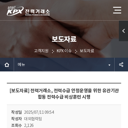
보도자료
퀵메
뉴 열
고객지원
KPX 이슈
보도자료
기
메뉴
공유하
[보도자료] 전력거래소, 전력수급 안정운영을 위한 유관기관
기
합동 전력수급 비상훈련 시행
작성일
2025/07/11 09:54
작성자
대외협력팀
조회수
2,126