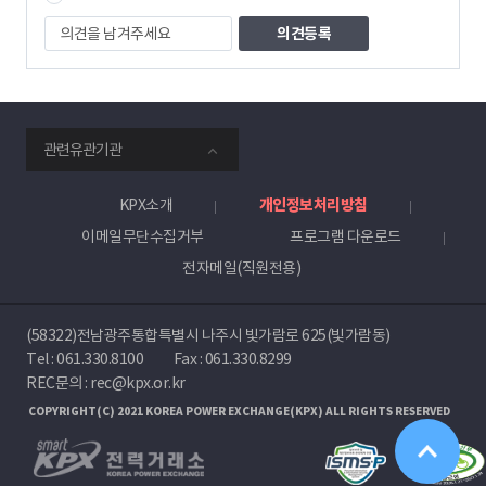
자
의
견
을
남
겨
주
smartKPX
세
관련유관기관
전
요
력
거
KPX소개
개인정보처리방침
래
이메일무단수집거부
프로그램 다운로드
소
전자메일(직원전용)
(58322)전남광주통합특별시 나주시 빛가람로 625(빛가람동)
Tel :
061.330.8100
Fax : 061.330.8299
REC문의 : rec@kpx.or.kr
COPYRIGHT(C) 2021 KOREA POWER EXCHANGE(KPX) ALL RIGHTS RESERVED