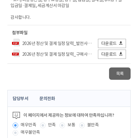
입금일·결제일, 세금계산서 마감일
감사합니다.
첨부파일
2026년 정산 및 결제 일정 달력_발전사용(제헌절 반영).pdf
다운로드
2026년 정산 및 결제 일정 달력_구매사용(제헌절 반영).pdf
다운로드
목록
콘
담당부서
문의전화
텐
츠
정
이 페이지에서 제공하는 정보에 대하여 만족하십니까?
보
매우만족
만족
보통
불만족
책
임
매우불만족
자