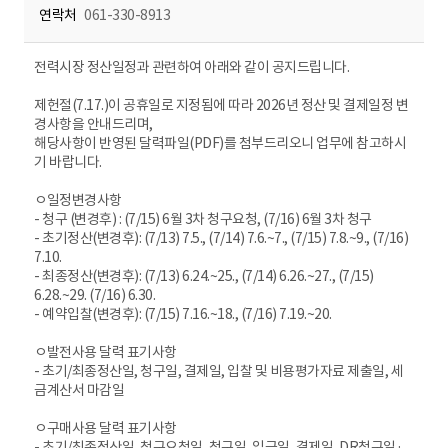
연락처
061-330-8913
전력시장 정산일정과 관련하여 아래와 같이 공지드립니다.
제헌절(7.17.)이 공휴일로 지정됨에 따라 2026년 정산 및 결제일정 변
경사항을 안내드리며,
해당사항이 반영된 달력파일(PDF)를 첨부드리오니 업무에 참고하시
기 바랍니다.
ㅇ일정변경사항
- 청구 (변경후) : (7/15) 6월 3차 청구요청, (7/16) 6월 3차 청구
- 초기정산(변경후): (7/13) 7.5., (7/14) 7.6.~7., (7/15) 7.8.~9., (7/16)
7.10.
- 최종정산(변경후): (7/13) 6.24.~25., (7/14) 6.26.~27., (7/15)
6.28.~29. (7/16) 6.30.
- 예약입찰(변경후): (7/15) 7.16.~18., (7/16) 7.19.~20.
ㅇ발전사용 달력 표기사항
- 초기/최종정산일, 청구일, 결제일, 입찰 및 비용평가자료 제출일, 세
금계산서 마감일
ㅇ구매사용 달력 표기사항
- 초기/최종정산일, 청구요청일, 청구일, 입금일, 결제일, DR청구일·