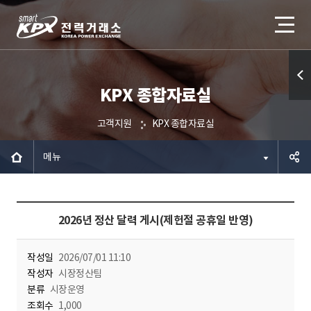
KPX 종합자료실
퀵메
뉴 열
고객지원
KPX 종합자료실
기
메뉴
공유하
2026년 정산 달력 게시(제헌절 공휴일 반영)
기
작성일
2026/07/01 11:10
작성자
시장정산팀
분류
시장운영
조회수
1,000