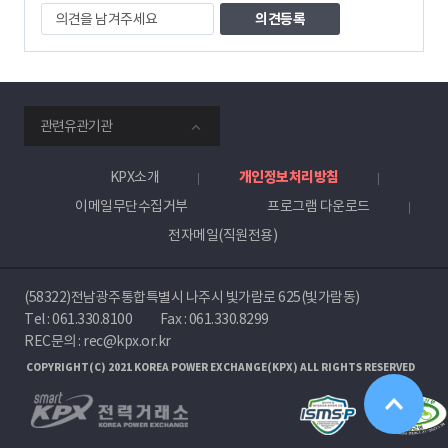
의
견
을
남
겨
주
smartKPX
세
관련유관기관
전
요
력
거
KPX소개
개인정보처리방침
래
이메일무단수집거부
프로그램 다운로드
소
전자메일(직원전용)
(58322)전남광주통합특별시 나주시 빛가람로 625(빛가람동)
Tel :
061.330.8100
Fax : 061.330.8299
REC문의 : rec@kpx.or.kr
COPYRIGHT(C) 2021 KOREA POWER EXCHANGE(KPX) ALL RIGHTS RESERVED