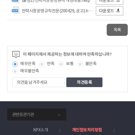
(붙임1) 전력시장운영규칙 개정내용.hwp
다운로드
전력시장운영규칙전문(200429, 공고).hwp
다운로드
목록
이 페이지에서 제공하는 정보에 대하여 만족하십니까?
매우만족
만족
보통
불만족
매우불만족
의
견
을
남
겨
주
smartKPX
세
관련유관기관
전
요
력
거
KPX소개
개인정보처리방침
래