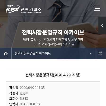
전력시장운영규칙 아카이브
퀵메
법령·규칙
전력시장운영규칙 및 세부규정
뉴 열
전력시장운영규칙 아카이브
기
전력시장운영규칙 아카이브
공유하
전력시장운영규칙(2020.4.29. 시행)
기
작성일
2020/04/29 11:35
작성자
한송희
조회수
6,313
연락처
061-330-8187