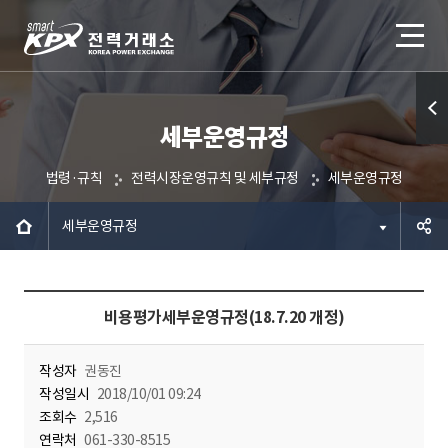
세부운영규정
퀵메
뉴 열
법령·규칙
전력시장운영규칙 및 세부규정
세부운영규정
기
세부운영규정
공유하
비용평가세부운영규정(18.7.20 개정)
기
작성자
권동진
작성일시
2018/10/01 09:24
조회수
2,516
연락처
061-330-8515