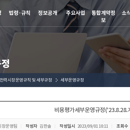
영
법령·규칙
정보공개
주요사업
통합계약정
소
보
규정
전력시장운영규칙 및 세부규정
세부운영규정
비용평가세부운영규정('23.8.28.
시장운영팀
작성자
김한솔
작성일시
2023/09/01 10:11
조회수