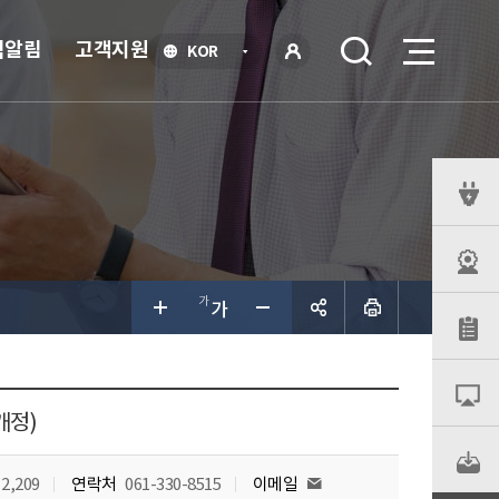
식알림
고객지원
언
KOR
어
로
선
그인
택
열
기
퀵
메
뉴
공유하
기
개정)
2,209
연락처
061-330-8515
이메일