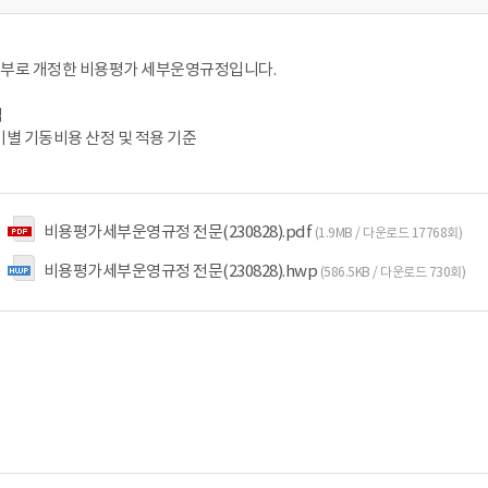
28일부로 개정한 비용평가 세부운영규정입니다.
역
전기별 기동비용 산정 및 적용 기준
비용평가세부운영규정 전문(230828).pdf
(1.9MB / 다운로드 17768회)
비용평가세부운영규정 전문(230828).hwp
(586.5KB / 다운로드 730회)