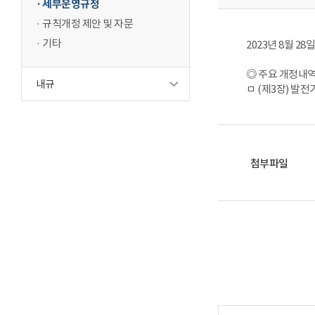
세부운영규정
규칙개정 제안 및 자문
기타
2023년 8월 
◎ 주요 개정내
내규
ㅁ (제3장) 발
첨부파일