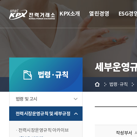
KPX소개
열린경영
ESG경
세부운영
법령·규칙
홈
법령·규칙
법령 및 고시
전력시장운영규칙 및 세부규정
전력시장운영규칙 아카이브
작성부서