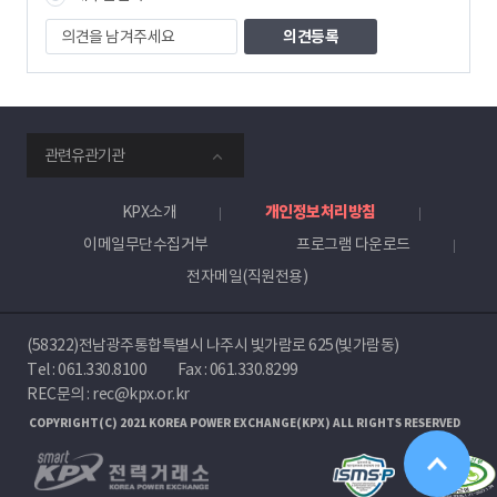
의
견
을
남
겨
주
smartKPX
세
관련유관기관
전
요
력
거
KPX소개
개인정보처리방침
래
이메일무단수집거부
프로그램 다운로드
소
전자메일(직원전용)
(58322)전남광주통합특별시 나주시 빛가람로 625(빛가람동)
Tel :
061.330.8100
Fax : 061.330.8299
REC문의 : rec@kpx.or.kr
COPYRIGHT(C) 2021 KOREA POWER EXCHANGE(KPX) ALL RIGHTS RESERVED