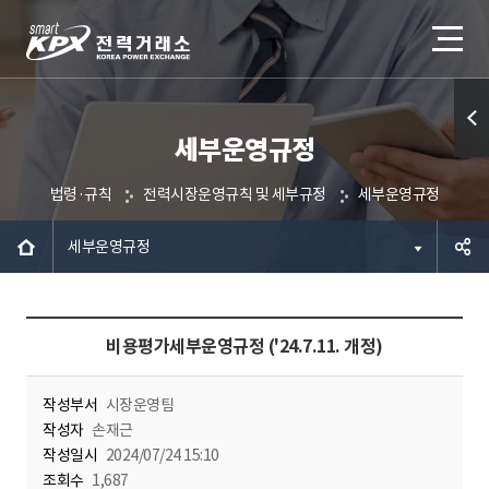
세부운영규정
퀵메
뉴 열
법령·규칙
전력시장운영규칙 및 세부규정
세부운영규정
기
세부운영규정
공유하
비용평가세부운영규정 ('24.7.11. 개정)
기
작성부서
시장운영팀
작성자
손재근
작성일시
2024/07/24 15:10
조회수
1,687