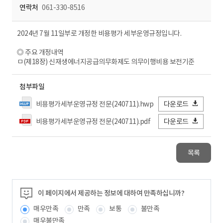
연락처
061-330-8516
2024년 7월 11일부로 개정한 비용평가 세부운영규정입니다.
◎ 주요 개정내역
ㅁ(제18장) 신재생에너지공급의무화제도 의무이행비용 보전기준
첨부파일
비용평가세부운영규정 전문(240711).hwp
다운로드
비용평가세부운영규정 전문(240711).pdf
다운로드
목록
이 페이지에서 제공하는 정보에 대하여 만족하십니까?
매우만족
만족
보통
불만족
매우불만족