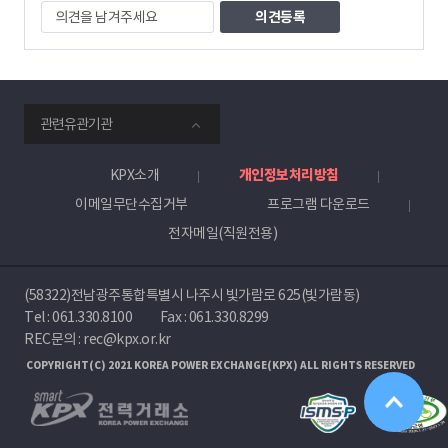
의
견
을
남
겨
주
smartKPX
세
관련유관기관
전
요
력
거
KPX소개
개인정보처리방침
래
이메일무단수집거부
프로그램 다운로드
소
전자메일(직원전용)
(58322)전남광주통합특별시 나주시 빛가람로 625(빛가람동)
Tel :
061.330.8100
Fax : 061.330.8299
REC문의 : rec@kpx.or.kr
COPYRIGHT(C) 2021 KOREA POWER EXCHANGE(KPX) ALL RIGHTS RESERVED