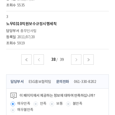
5535
3
노무0310직원보수규정시행세칙
총무인사팀
2011/07/20
5919
38
39
처음
이전
다음
마지막
콘
담당부서
ESG홍보협력팀
문의전화
061-330-8202
텐
츠
정
이 페이지에서 제공하는 정보에 대하여 만족하십니까?
보
매우만족
만족
보통
불만족
책
임
매우불만족
자