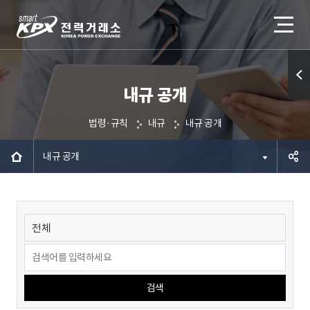
내규 공개
퀵메
뉴 열
법령·규칙
내규
내규 공개
기
내규 공개
공유하
기
검색