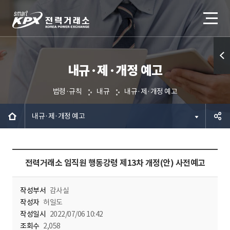
내규·제·개정 예고
퀵메
뉴 열
법령·규칙
내규
내규·제·개정 예고
기
내규·제·개정 예고
공유하
전력거래소 임직원 행동강령 제13차 개정(안) 사전예고
기
작성부서
감사실
작성자
허일도
작성일시
2022/07/06 10:42
조회수
2,058