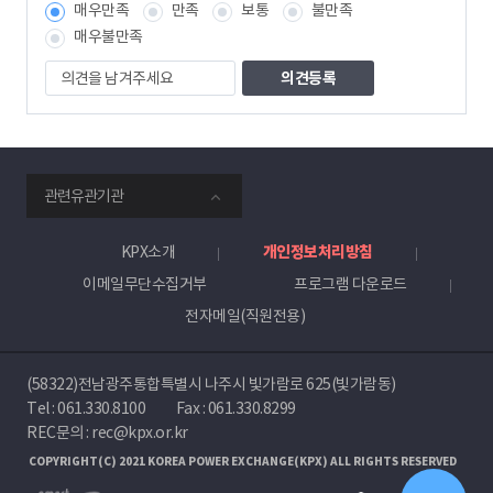
매우만족
만족
보통
불만족
매우불만족
의
견
을
남
겨
주
smartKPX
세
관련유관기관
전
요
력
거
KPX소개
개인정보처리방침
래
이메일무단수집거부
프로그램 다운로드
소
전자메일(직원전용)
(58322)전남광주통합특별시 나주시 빛가람로 625(빛가람동)
Tel :
061.330.8100
Fax : 061.330.8299
REC문의 : rec@kpx.or.kr
COPYRIGHT(C) 2021 KOREA POWER EXCHANGE(KPX) ALL RIGHTS RESERVED