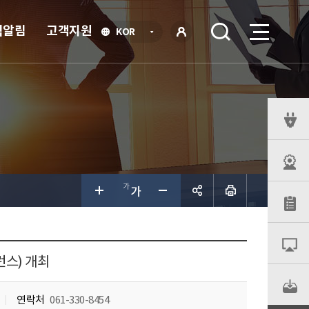
식알림
고객지원
언
KOR
어
로
선
그인
택
열
기
퀵
메
뉴
공유하
기
런스) 개최
연락처
061-330-8454