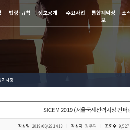
영
법령·규칙
정보공개
주요사업
통합계약정
소
보
공지사항
SICEM 2019 (서울국제전력시장 컨퍼
작성일
2019/08/29 14:13
작성자
정우덕
조회수
9,527