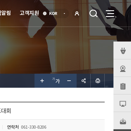
식알림
고객지원
언
KOR
어
로
선
그인
택
열
기
퀵
메
뉴
공유하
기
표대회
연락처
061-330-8206