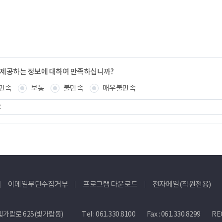
 제공하는 정보에 대하여 만족하십니까?
만족
보통
불만족
매우불만족
이메일무단수집거부
프로그램 다운로드
전자메일(직원전용)
빛가람로 625(빛가람동)
Tel :
061.330.8100
Fax : 061.330.8299
REC