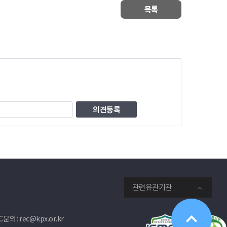
목록
관련유관기관
문의 : rec@kpx.or.kr