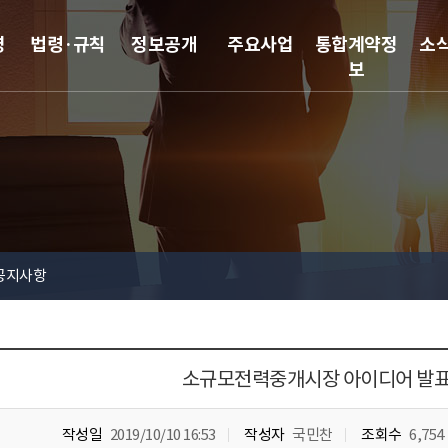
영
법령·규칙
정보공개
주요사업
통합계약정
소
보
공지사항
소규모전력중개시장 아이디어 발
작성일
2019/10/10 16:53
작성자
국민찬
조회수
6,754