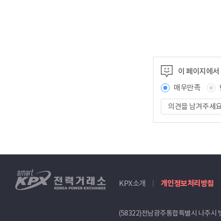
이 페이지에서
매우만족
의
견
을
남
겨
주
세
smartKPX
요
KPX소개
개인정보처리방침
전
력
거
(58322)전남광주통합특별시 나주시 
래