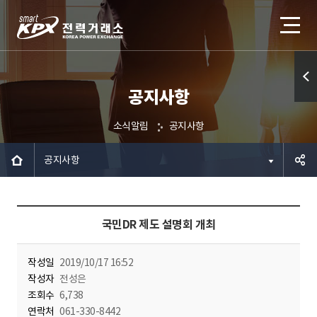
공지사항
퀵메
뉴 열
소식알림
공지사항
기
공지사항
공유하
국민DR 제도 설명회 개최
기
작성일
2019/10/17 16:52
작성자
전성은
조회수
6,738
연락처
061-330-8442