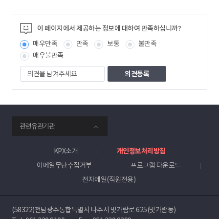
이 페이지에서 제공하는 정보에 대하여 만족하십니까?
매우만족
만족
보통
불만족
매우불만족
의
견
을
남
겨
주
smartKPX
세
관련유관기관
전
요
력
거
KPX소개
개인정보처리방침
래
이메일무단수집거부
프로그램 다운로드
소
전자메일(직원전용)
(58322)전남광주통합특별시 나주시 빛가람로 625(빛가람동)