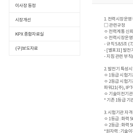
이사장 동정
1. 전력시장운영
시장개선
□ 관련규정
ㅇ 전력계통 신뢰도
KPX 종합자료실
ㅇ 전력시장운영규칙
- 규칙 5.8.5조 (7
(구)보도자료
- [별표31] 발전
- 지침 관련 부칙(
2. 발전기 특성
ㅇ 1등급 시험기
ㅇ 2등급 시험기
파워21(주), IPT
ㅇ 기술이전기관
* 기존 1등급 
3. 시험기관 자
ㅇ 1등급 : 화력 
ㅇ 2등급 : 화력 
*원자력 : 기술