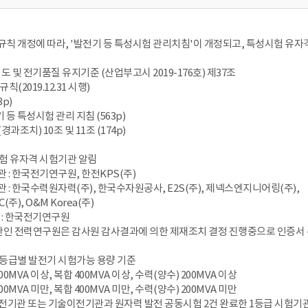
규칙 개정에 따라, '발전기 등 특성시험 관리치침'이 개정되고, 특성시험 유자
 및 전기품질 유지기준 (산업부고시 2019-176호) 제37조
(2019.12.31 시행)
3p)
기 등 특성시험 관리 지침 (563p)
경과조치) 10조 및 11조 (174p)
시험 유자격 시험기관 알림
관 : 한국전기연구원, 한전KPS(주)
관 : 한국수력원자력(주), 한국수자원공사, E2S(주), 제넥스엔지니어링(주),
C(주), O&M Korea(주)
 : 한국전기연구원
기관인 전력연구원은 감사원 감사결과에 의한 제재조치 결정 진행중으로 인증서
격등급별 발전기 시험가능 용량 기준
500MVA 이상, 복합 400MVA 이상, 수력(양수) 200MVA 이상
500MVA 미만, 복합 400MVA 미만, 수력(양수) 200MVA 미만
이전기관 또는 기술이전기관과 원자력 발전 공동시험 2건 완료한 1등급 시험기