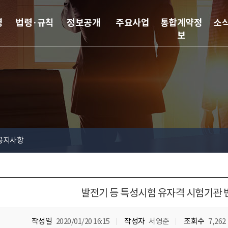
영
법령·규칙
정보공개
주요사업
통합계약정
소
보
공지사항
발전기 등 특성시험 유자격 시험기관
작성일
2020/01/20 16:15
작성자
서영준
조회수
7,262