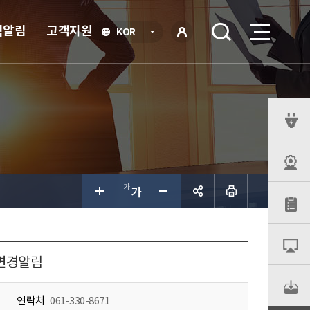
식알림
고객지원
언
KOR
어
로
선
그인
택
열
기
퀵
메
뉴
공유하
기
 변경알림
연락처
061-330-8671