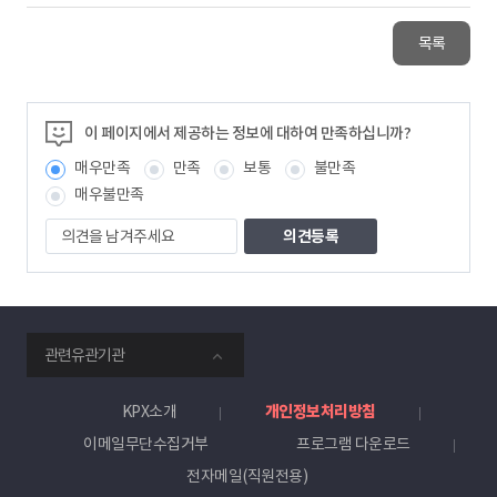
목록
이 페이지에서 제공하는 정보에 대하여 만족하십니까?
매우만족
만족
보통
불만족
매우불만족
의
견
을
남
겨
주
smartKPX
세
관련유관기관
전
요
력
거
KPX소개
개인정보처리방침
래
이메일무단수집거부
프로그램 다운로드
소
전자메일(직원전용)