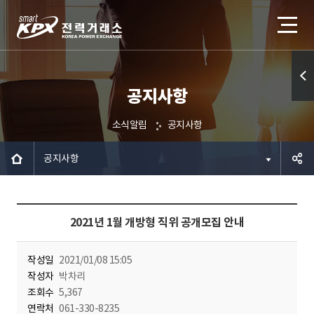
공지사항
퀵메
뉴 열
소식알림
공지사항
기
공지사항
공유하
2021년 1월 개방형 직위 공개모집 안내
기
작성일
2021/01/08 15:05
작성자
박차리
조회수
5,367
연락처
061-330-8235