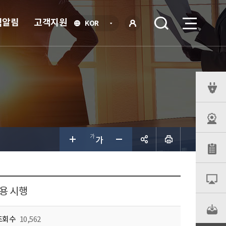
식알림
고객지원
언
KOR
어
로
선
그인
택
열
기
퀵
메
뉴
공유하
기
용 시행
조회수
10,562