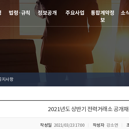
영
법령·규칙
정보공개
주요사업
통합계약정
소
보
공지사항
2021년도 상반기 전력거래소 공개채
작성일
2021/03/23 17:00
작성자
강소연