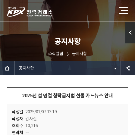
공지사항
퀵메
뉴 열
소식알림
공지사항
기
공지사항
공유하
2025년 설 명절 청탁금지법 선물 카드뉴스 안내
기
작성일
2025/01/07 13:19
작성자
감사실
조회수
10,216
연락처
--