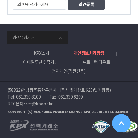
의
견
을
남
겨
주
smartKPX
세
관련유관기관
전
요
력
거
KPX소개
개인정보처리방침
래
이메일무단수집거부
프로그램 다운로드
소
전자메일(직원전용)
(58322)전남광주통합특별시 나주시 빛가람로 625(빛가람동)
Tel :
061.330.8100
Fax : 061.330.8299
REC문의 : rec@kpx.or.kr
COPYRIGHT(C) 2021 KOREA POWER EXCHANGE(KPX) ALL RIGHTS RESERVED