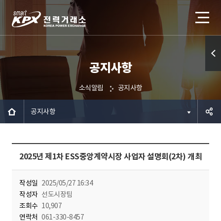
공지사항
퀵메
뉴 열
소식알림
공지사항
기
공지사항
공유하
2025년 제1차 ESS중앙계약시장 사업자 설명회(2차) 개최
기
작성일
2025/05/27 16:34
작성자
선도시장팀
조회수
10,907
연락처
061-330-8457