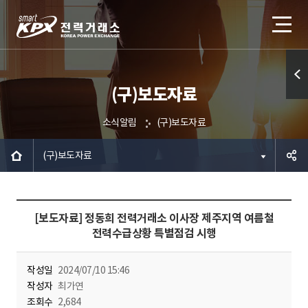
(구)보도자료
퀵메
뉴 열
소식알림
(구)보도자료
기
(구)보도자료
공유하
[보도자료] 정동희 전력거래소 이사장 제주지역 여름철
기
전력수급상황 특별점검 시행
작성일
2024/07/10 15:46
작성자
최가연
조회수
2,684