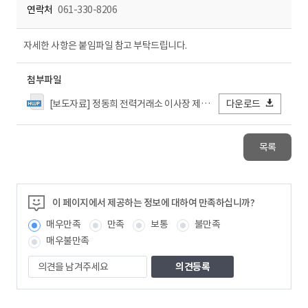
연락처
061-330-8206
자세한 사항은 붙임파일 참고 부탁드립니다.
첨부파일
[보도자료] 정동희 전력거래소 이사장 제주지역 여름철 전력수급상황 특별점검 시행.hwp
다운로드
목록
이 페이지에서 제공하는 정보에 대하여 만족하십니까?
매우만족
만족
보통
불만족
매우불만족
의
견
을
남