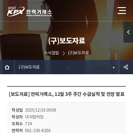
(구)보도자료
퀵메
뉴 열
소식알림
(구)보도자료
기
(구)보도자료
공유하
[보도자료] 전력거래소, 12월 3주 주간 수급실적 및 전망 발표
기
작성일
2025/12/16 09:08
작성자
대외협력팀
조회수
724
연락처
061-330-8206