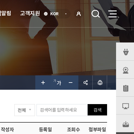
식알림
고객지원
언
KOR
어
로
선
그인
택
열
기
퀵
메
뉴
공유하
검색
기
작성자
등록일
조회수
첨부파일