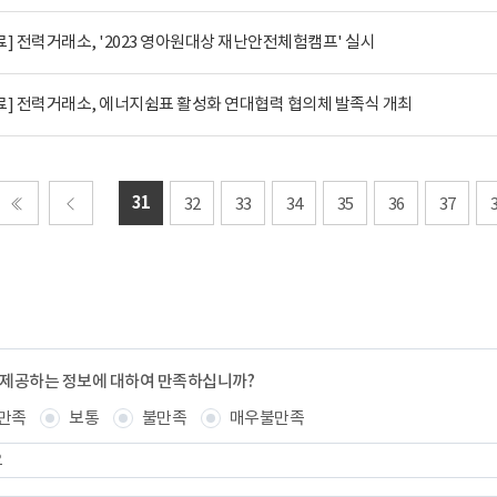
] 전력거래소, '2023 영아원대상 재난안전체험캠프' 실시
료] 전력거래소, 에너지쉼표 활성화 연대협력 협의체 발족식 개최
31
32
33
34
35
36
37
처음
이전
 제공하는 정보에 대하여 만족하십니까?
만족
보통
불만족
매우불만족