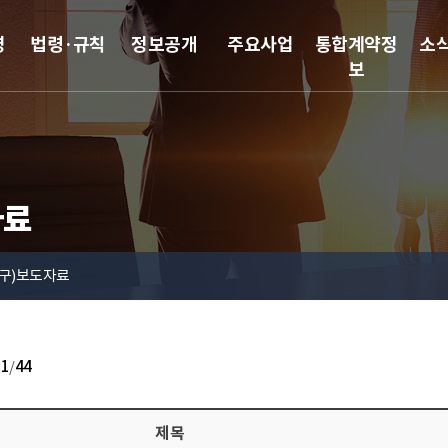
영
법령·규칙
정보공개
주요사업
통합계약정
소
보
자료
(구)보도자료
31
/
44
제목