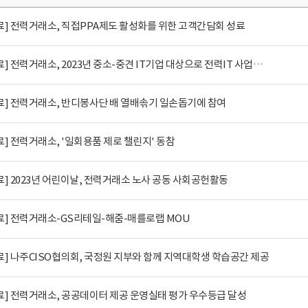
료] 전력거래소, 직접PPA제도 활성화를 위한 고객간담회 성료
[보도자료] 전력거래소, 2023년 중소-중견 IT기업 대상으로 전력IT 사업설명회 성료했..
료] 전력거래소, 반디봉사단 배 열배솎기 일손돕기에 참여
] 전력거래소, '일회용품 제로 챌린지' 동참
] 2023년 어린이날, 전력거래소 노사 공동 사회공헌활동
료] 전력거래소-GS리테일-해줌-매를로랩 MOU
] 나주CISO협의회, 국정원 지부와 함께 지역대학생 학습공간 제공
료] 전력거래소, 공공데이터 제공 운영실태 평가 우수등급 달성