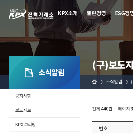
KPX소개
열린경영
ESG경
(구)보도
소식알림
홈
소식알림
공지사항
전체
440건
페이지
보도자료
KPX 브리핑
번호