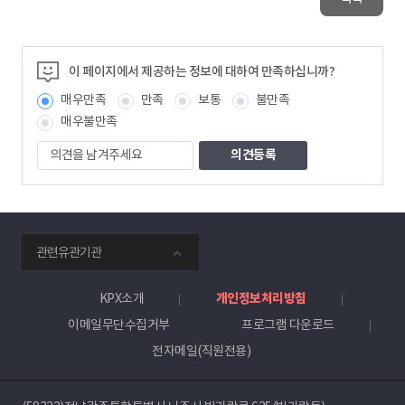
이 페이지에서 제공하는 정보에 대하여 만족하십니까?
매우만족
만족
보통
불만족
매우불만족
의
견
을
남
겨
주
smartKPX
세
관련유관기관
전
요
력
거
KPX소개
개인정보처리방침
래
이메일무단수집거부
프로그램 다운로드
소
전자메일(직원전용)