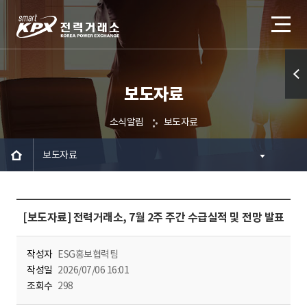
보도자료
퀵메
뉴 열
소식알림
보도자료
기
보도자료
[보도자료] 전력거래소, 7월 2주 주간 수급실적 및 전망 발표
작성자
ESG홍보협력팀
작성일
2026/07/06 16:01
조회수
298