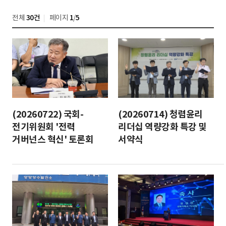
전체
30건
페이지
1
/
5
(20260722) 국회-
(20260714) 청렴윤리
전기위원회 '전력
리더십 역량강화 특강 및
거버넌스 혁신' 토론회
서약식