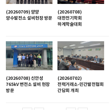
(20260709) 양양
(20260708)
양수발전소 설비현장 방문
대한전기학회
하계학술대회
(20260708) 신안성
(20260702)
765kV 변전소 설비 현장
전력거래소-민간발전협회
방문
간담회 개최