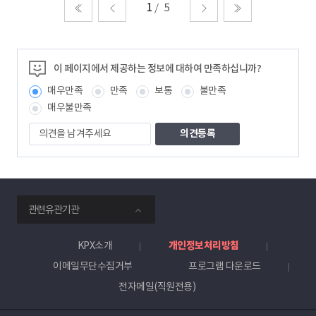
1
5
처음
이전
다음
마지막
이 페이지에서 제공하는 정보에 대하여 만족하십니까?
매우만족
만족
보통
불만족
매우불만족
의
견
을
남
겨
주
smartKPX
세
관련유관기관
전
요
력
거
KPX소개
개인정보처리방침
래
이메일무단수집거부
프로그램 다운로드
소
전자메일(직원전용)