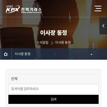
이사장 동정
퀵메
뉴 열
소식알림
이사장 동정
기
이사장 동정
검색