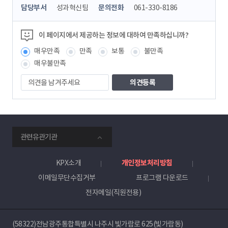
콘
담당부서
성과혁신팀
문의전화
061-330-8186
텐
츠
정
이 페이지에서 제공하는 정보에 대하여 만족하십니까?
보
매우만족
만족
보통
불만족
책
임
매우불만족
자
의
견
을
남
겨
주
smartKPX
세
관련유관기관
전
요
력
거
KPX소개
개인정보처리방침
래
이메일무단수집거부
프로그램 다운로드
소
전자메일(직원전용)
(58322)전남광주통합특별시 나주시 빛가람로 625(빛가람동)