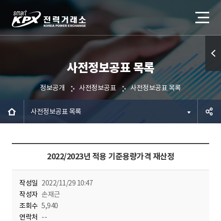
사전정보공표 목록
퀵메
뉴 열
정보공개
사전정보공표
사전정보공표 목록
기
사전정보공표 목록
공유하
2022/2023년 적용 기준용량가격 재산정
기
작성일
2022/11/29 10:47
작성자
손재근
조회수
5,940
연락처
--