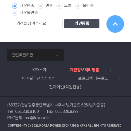
보
매우만족
만족
보통
불만족
책
임
매우불만족
자
의
견
을
남
겨
주
smartKPX
세
관련유관기관
전
요
력
거
KPX소개
개인정보처리방침
래
이메일무단수집거부
프로그램 다운로드
소
전자메일(직원전용)
(58322)전남광주통합특별시 나주시 빛가람로 625(빛가람동)
Tel :
061.330.8100
Fax : 061.330.8299
REC문의 : rec@kpx.or.kr
COPYRIGHT(C) 2021 KOREA POWER EXCHANGE(KPX) ALL RIGHTS RESERVED