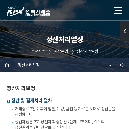
정산처리일정
퀵메
뉴 열
주요사업
시장운영
정산처리일정
기
정산처리일정
공유하
정산처리일정
기
정산 및 결제처리 절차
거래종료 2일 이후에 입찰, 계량, 급전 등 자료를 토대로 정산금을
산정합니다.
정산과정은 초기정산과 최종정산 2단계 구조이며, 각각의
정산결과를 인터넷으로 공개합니다.