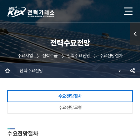
전력수요전망
퀵메
뉴 열
주요사업
전력수급
전력수요전망
수요전망절차
기
전력수요전망
공유하
수요전망절차
기
수요전망모형
수요전망절차