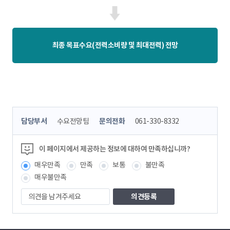
최종 목표수요(전력소비량 및 최대전력) 전망
콘
담당부서
수요전망팀
문의전화
061-330-8332
텐
츠
정
이 페이지에서 제공하는 정보에 대하여 만족하십니까?
보
매우만족
만족
보통
불만족
책
임
매우불만족
자
의
견
을
남