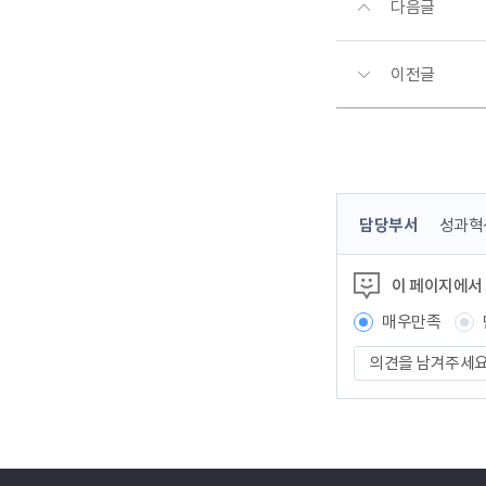
다음글
이전글
콘
담당부서
성과혁
텐
츠
이 페이지에서
정
보
매우만족
책
의
임
견
자
을
남
겨
주