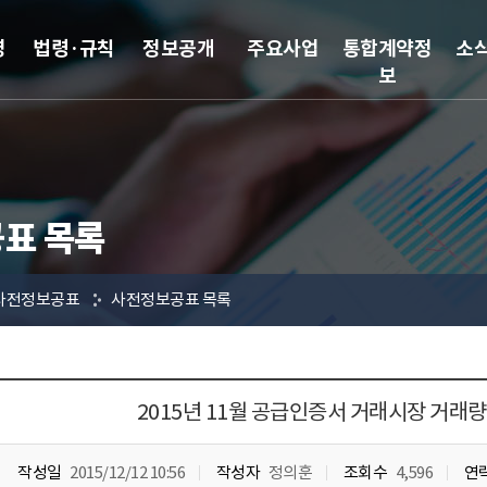
영
법령·규칙
정보공개
주요사업
통합계약정
소
보
표 목록
사전정보공표
사전정보공표 목록
2015년 11월 공급인증서 거래시장 거래
작성일
2015/12/12 10:56
작성자
정의훈
조회수
4,596
연