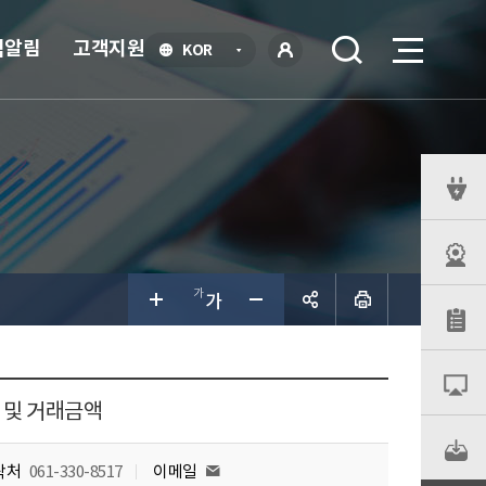
식알림
고객지원
언
KOR
어
로
선
그인
택
열
기
퀵
메
뉴
공유하
기
량 및 거래금액
락처
061-330-8517
이메일