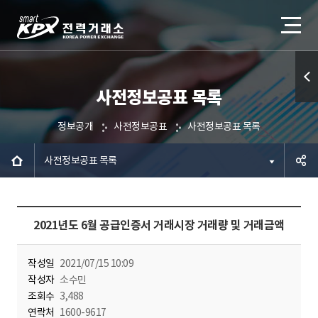
사전정보공표 목록
퀵메
뉴 열
정보공개
사전정보공표
사전정보공표 목록
기
사전정보공표 목록
공유하
2021년도 6월 공급인증서 거래시장 거래량 및 거래금액
기
작성일
2021/07/15 10:09
작성자
소수민
조회수
3,488
연락처
1600-9617