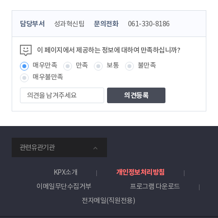
콘
담당부서
성과혁신팀
문의전화
061-330-8186
텐
츠
정
이 페이지에서 제공하는 정보에 대하여 만족하십니까?
보
매우만족
만족
보통
불만족
책
임
매우불만족
자
의
견
을
남
겨
주
smartKPX
세
관련유관기관
전
요
력
거
KPX소개
개인정보처리방침
래
이메일무단수집거부
프로그램 다운로드
소
전자메일(직원전용)