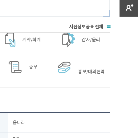
전체
계약/회계
감사/윤리
총무
홍보/대외협력
윤나라