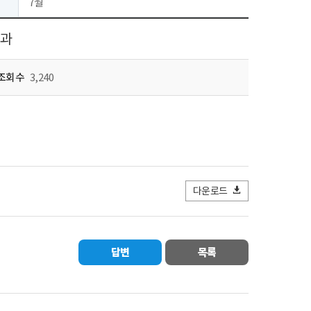
7월
결과
조회수
3,240
다운로드
답변
목록