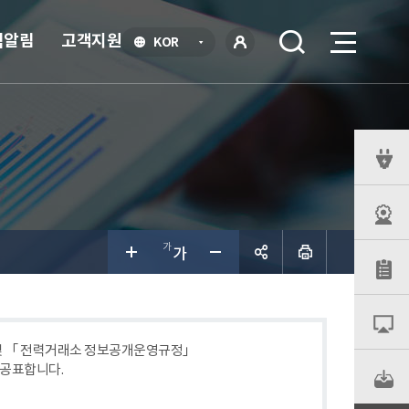
식알림
고객지원
언
KOR
어
로
선
그인
택
열
기
퀵
메
뉴
공유하
기
 및 「 전력거래소 정보공개운영규정」
 공표합니다.