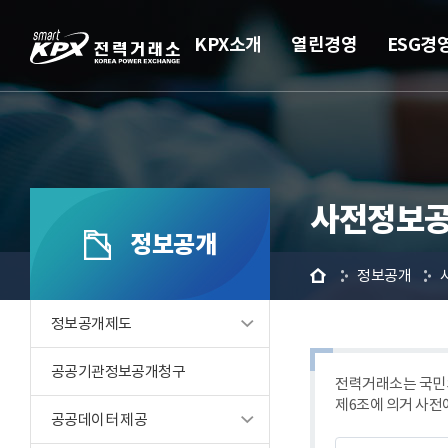
KPX소개
열린경영
ESG경
사전정보공
정보공개
홈
정보공개
정보공개제도
공공기관정보공개청구
전력거래소는 국민의
제6조에 의거 사전
공공데이터 제공