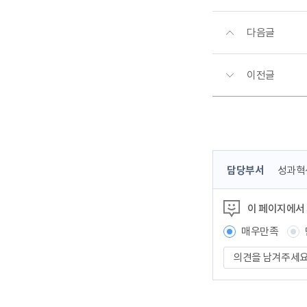
다음글
이전글
콘
담당부서
성과혁
텐
츠
이 페이지에서
정
보
매우만족
책
의
임
견
자
을
남