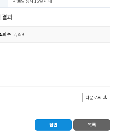
자료발생시 15일 이내
의결과
조회수
2,759
다운로드
답변
목록