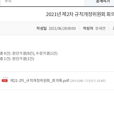
수시
공개시기
2021년 제2차 규칙개정위원회 회
작성일
2021/06/28 00:00
작성자
장세연
총 9건) : 원안가결(8건), 수정가결(1건)
 1건) : 원안가결(1건)
제21-2차_규칙개정위원회_회의록.pdf
(209.92KB / 다운로드 834회)