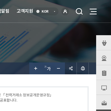
식알림
고객지원
언
KOR
어
로
선
그인
택
열
기
퀵
메
뉴
공유하
기
 및 「 전력거래소 정보공개운영규정」
 공표합니다.