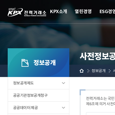
KPX소개
열린경영
ESG경
사전정보공
정보공개
홈
정보공개
정보공개제도
공공기관정보공개청구
전력거래소는 국민의
제6조에 의거 사전
공공데이터 제공