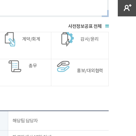
전체
계약/회계
감사/윤리
총무
홍보/대외협력
해당팀 담당자