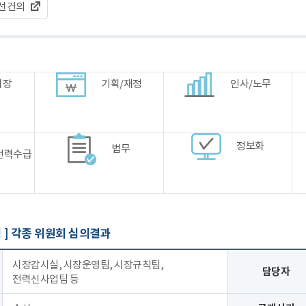
선건의
시장
기획/재정
인사/노무
정보화
법무
전력수급
 ]
각종 위원회 심의결과
시장감시실, 시장운영팀, 시장규칙팀,
담당자
전력신사업팀 등