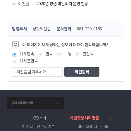
이전글
2020년 청렴 마일리지 운영 현황
콘
담당부서
성과혁신팀
문의전화
061-330-8186
텐
츠
정
이 페이지에서 제공하는 정보에 대하여 만족하십니까?
보
매우만족
만족
보통
불만족
책
임
매우불만족
자
의
견
을
남
겨
주
smartKPX
세
관련유관기관
전
요
력
거
KPX소개
개인정보처리방침
래
이메일무단수집거부
프로그램 다운로드
소