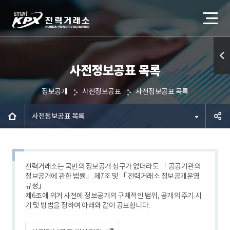
사전정보공표 목록
퀵메
뉴 열
정보공개
사전정보공표
사전정보공표 목록
기
사전정보공표 목록
공유하
기
전력거래소는 국민의 정보공개 청구가 없더라도 「 공공기관의
정보공개에 관한 법률」 제7조 및 「 전력거래소 정보공개운영
규정」
제6조에 의거 사전에 정보공개의 구체적인 범위, 공개의 주기.시
기 및 방법을 정하여 아래와 같이 공표합니다.