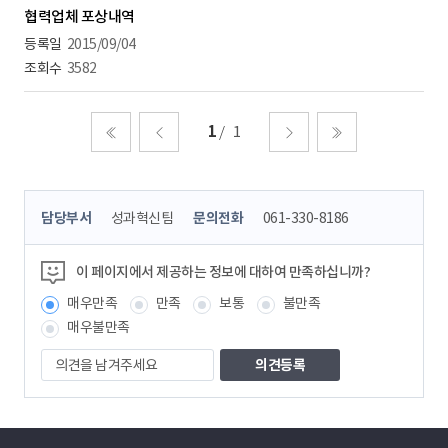
협력업체 포상내역
2015/09/04
3582
1
1
처음
이전
다음
마지막
콘
담당부서
성과혁신팀
문의전화
061-330-8186
텐
츠
정
이 페이지에서 제공하는 정보에 대하여 만족하십니까?
보
매우만족
만족
보통
불만족
책
임
매우불만족
자
의
견
을
남
겨