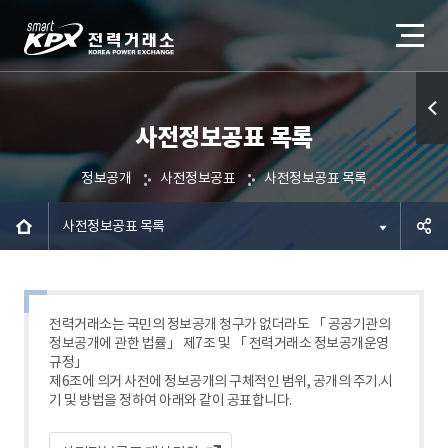
사전정보공표 목록
퀵메
뉴 열
정보공개
사전정보공표
사전정보공표 목록
기
사전정보공표 목록
공유하
기
전력거래소는 국민의 정보공개 청구가 없더라도 「 공공기관의
정보공개에 관한 법률」 제7조 및 「 전력거래소 정보공개운영
규정」
제6조에 의거 사전에 정보공개의 구체적인 범위, 공개의 주기.시
기 및 방법을 정하여 아래와 같이 공표합니다.