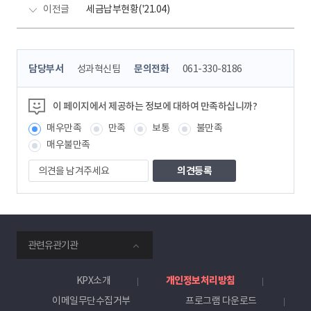
이전글
세금납부현황('21.04)
콘
담당부서
성과혁신팀
문의전화
061-330-8186
텐
츠
정
이 페이지에서 제공하는 정보에 대하여 만족하십니까?
보
매우만족
만족
보통
불만족
책
임
매우불만족
자
의
견
을
남
겨
주
smartKPX
세
관련유관기관
전
요
력
거
KPX소개
개인정보처리방침
래
이메일무단수집거부
프로그램 다운로드
소