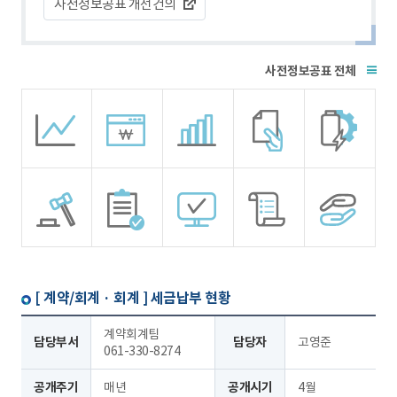
사전정보공표 개선건의
전체
[ 계약/회계 · 회계 ]
세금납부 현황
계약회계팀
담당부서
담당자
고영준
061-330-8274
공개주기
매년
공개시기
4월