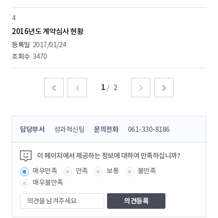
4
2016년도 계약심사 현황
2017/01/24
3470
1
2
처음
이전
다음
마지막
콘
담당부서
성과혁신팀
문의전화
061-330-8186
텐
츠
정
이 페이지에서 제공하는 정보에 대하여 만족하십니까?
보
매우만족
만족
보통
불만족
책
임
매우불만족
자
의
견
을