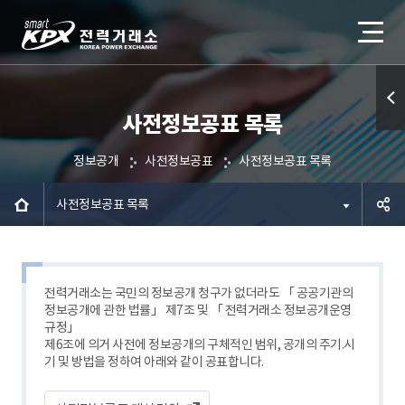
사전정보공표 목록
퀵메
뉴 열
정보공개
사전정보공표
사전정보공표 목록
기
사전정보공표 목록
공유하
기
전력거래소는 국민의 정보공개 청구가 없더라도 「 공공기관의
정보공개에 관한 법률」 제7조 및 「 전력거래소 정보공개운영
규정」
제6조에 의거 사전에 정보공개의 구체적인 범위, 공개의 주기.시
기 및 방법을 정하여 아래와 같이 공표합니다.